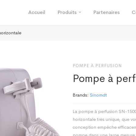
Accueil
Produits
Partenaires
C
orizontale
POMPE À PERFUSION
Pompe à perf
Brands:
Sinomdt
La pompe à perfusion SN-1500
horizontale très unique, que v
conception empêche efficaceme
pompe dans une large mesure